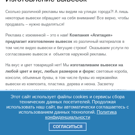
Сколько различной рекламы мы видим на улицах города?! А лишь
некоторые вывески обращают на себя внимание! Все верно, чтобы
продавать – нужно выделяться!
Реклама с изюминкой – это к нам!
Компания «Агитация»
предлагает изготовление вывесок
из различный материалов в
том числе видео вывески и бегущие строки! Оказываем услуги по
согласованию вывесок и объектов наружной рекламы.
На вкус и цвет товарищей нет! Мы
изготавливаем вывески на
любой цвет и вкус, любых размеров и форм:
световые короба,
консоли, объемные буквы, в том числе буквы из нержавейки.
вывески из композита, пластика. дерева и неона. Засветку
вывесок осуществляем светодиодами и светодиодными лентами.
Этот сайт использует файлы cookies и сервисы сбора
На все изготовленные нашей компанией вывески предоставляется
технических данных посетителей. Продолжая
гарантия от 1 года.
использовать наш сайт, вы автоматически соглашаетесь с
использованием данных технологий.
Политика
С новыми требованиями и изменениями к вывескам в
конфиденциальности
Петрозаводске Вы можете ознакомиться в документах
СОГЛАСИТЬСЯ